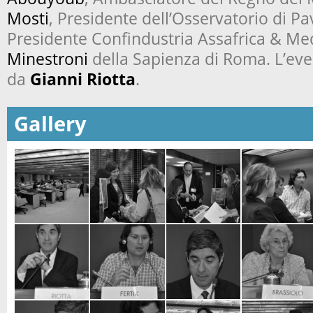
Mosti
, Presidente dell’Osservatorio di Pa
Presidente Confindustria Assafrica & Me
Minestroni
della Sapienza di Roma. L’ev
da
Gianni Riotta
.
Gallery