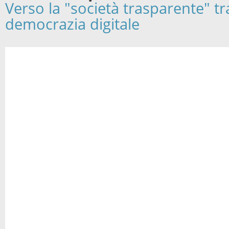
Verso la "società trasparente" tr
democrazia digitale