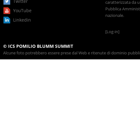
Twitter
caratterizzata da u
Pubblica Amministr
YouTube
nazionale.
Linkedin
[Log-in]
© ICS POMILIO BLUMM SUMMIT
Alcune foto potrebbero essere prese dal Web e ritenute di dominio pubblico