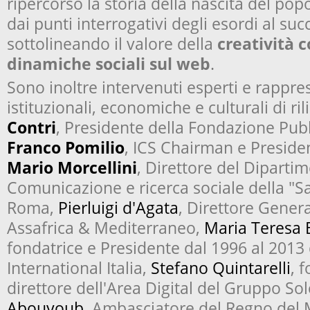
ripercorso la storia della nascita del pop
dai punti interrogativi degli esordi al suc
sottolineando il valore della
creatività 
dinamiche sociali sul web
.
Sono inoltre intervenuti esperti e rappres
istituzionali, economiche e culturali di ril
Contri
, Presidente della Fondazione Pubb
Franco Pomilio
, ICS Chairman e Preside
Mario Morcellini
, Direttore del Diparti
Comunicazione e ricerca sociale della "S
Roma,
Pierluigi d'Agata
, Direttore Gener
Assafrica & Mediterraneo,
Maria Teresa 
fondatrice e Presidente dal 1996 al 2013
International Italia,
Stefano Quintarelli
, 
direttore dell'Area Digital del Gruppo S
Abouyoub
, Ambasciatore del Regno del