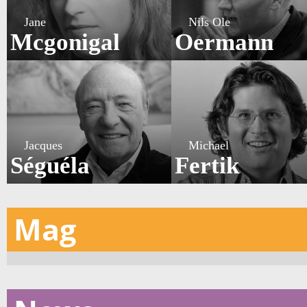
Jane
Nils Ole
Mcgonigal
Oermann
Jacques
Michael
Séguéla
Fertik
Mag