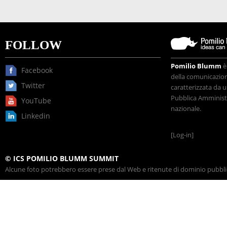
FOLLOW
Pomilio Blumm
è
Facebook
della comunicazione
Twitter
caratterizzata da u
Pubblica Amministr
YouTube
nazionale.
Linkedin
[Log-in]
© ICS POMILIO BLUMM SUMMIT
Alcune foto potrebbero essere prese dal Web e ritenute di dominio pubblico