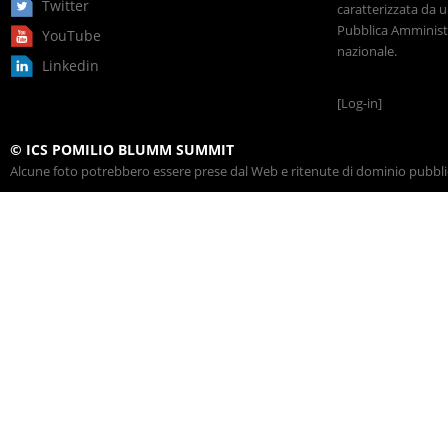
Twitter
caratterizzata da u
Pubblica Amministr
YouTube
nazionale.
Linkedin
[Log-in]
© ICS POMILIO BLUMM SUMMIT
Alcune foto potrebbero essere prese dal Web e ritenute di dominio pubblico