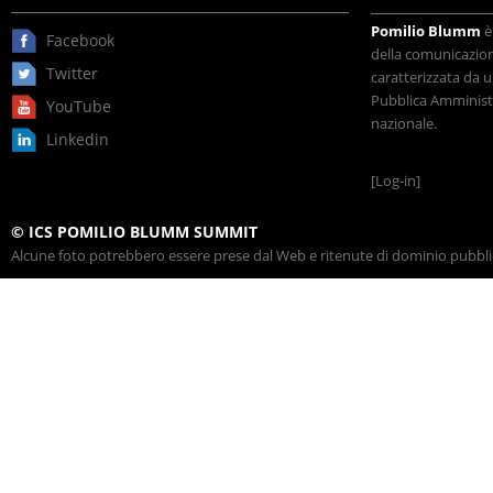
Pomilio Blumm
è
Facebook
della comunicazione
Twitter
caratterizzata da u
Pubblica Amministr
YouTube
nazionale.
Linkedin
[Log-in]
© ICS POMILIO BLUMM SUMMIT
Alcune foto potrebbero essere prese dal Web e ritenute di dominio pubblico