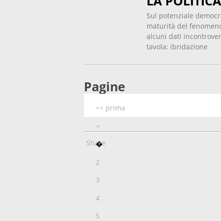
LA POLITICA
Sul potenziale democra
maturità del fenomeno 
alcuni dati incontrover
tavola: ibridazione
Pagine
<< prima
<
Share
�
2
3
4
5