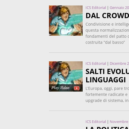
ICS Editorial
|
Gennaio 2
DAL CROWD
Condivisione e intelli
questa normalizzazione
fondamenti del patto c
costruita “dal basso”
ICS Editorial
|
Dicembre 
SALTI EVOLU
LINGUAGGI
L’Europa, oggi, pare t
fortemente radicate e 
upgrade di sistema, in
ICS Editorial
|
Novembre 