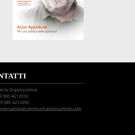
NTATTI
eria Organizzativa:
39 085 4212032
39 085 4212092
internationalcommunicationsummit.com