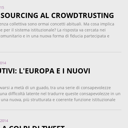
015
SOURCING AL CROWDTRUSTING
genza collettiva sono ormai concetti abituali. Ma cosa implica
 per il sistema istituzionale? La risposta va cercata nei
omunitario e in una nuova forma di fiducia partecipata e
2014
TIVI: L'EUROPA E I NUOVI
rovarsi a metà di un guado, tra una serie di consapevolezze
una difficoltà latente nel tradurre queste consapevolezze in un
 una nuova, più strutturata e coerente funzione istituzionale
2014