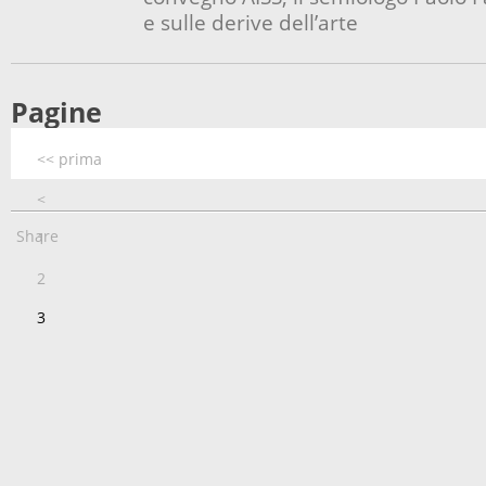
e sulle derive dell’arte
Pagine
<< prima
<
Share
1
2
3