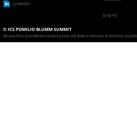
Linkedin
[Log-in]
© ICS POMILIO BLUMM SUMMIT
Alcune foto potrebbero essere prese dal Web e ritenute di dominio pubblico