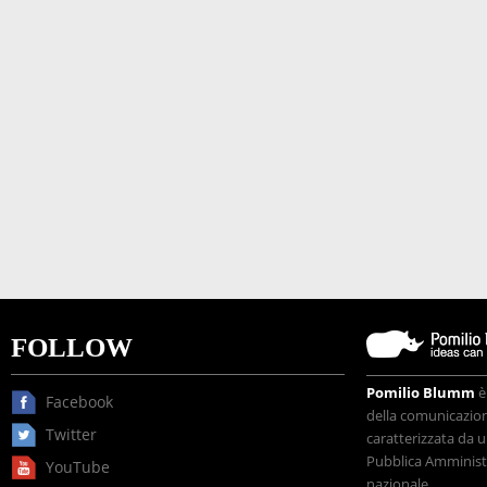
FOLLOW
Pomilio Blumm
è
Facebook
della comunicazione
Twitter
caratterizzata da u
Pubblica Amministr
YouTube
nazionale.