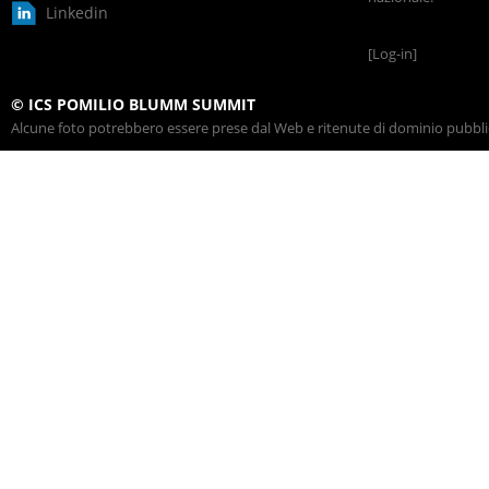
Linkedin
[Log-in]
© ICS POMILIO BLUMM SUMMIT
Alcune foto potrebbero essere prese dal Web e ritenute di dominio pubblico