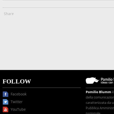
Share
FOLLOW
Pomilio Blumm
è
Facebook
della comunicazione
Twitter
caratterizzata da u
Pubblica Amministr
YouTube
nazionale.