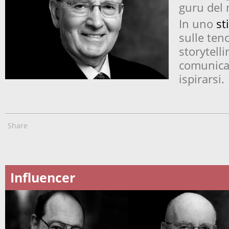
guru del 
In uno
st
sulle ten
storytell
comunicaz
ispirarsi.
Share
Influencer