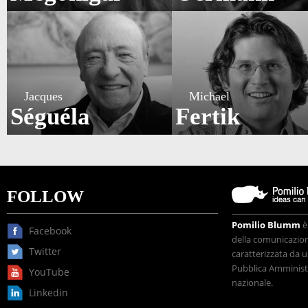
Jacques
Michael
Séguéla
Fertik
FOLLOW
Pomilio Blumm
è
Facebook
della comunicazione
Twitter
caratterizzata da u
Pubblica Amministr
YouTube
nazionale.
Linkedin