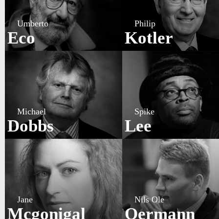
Umberto
Philip
Eco
Kotler
Michael
Spike
Dobbs
Lee
Jane
Nils Ole
Mcgonigal
Oermann