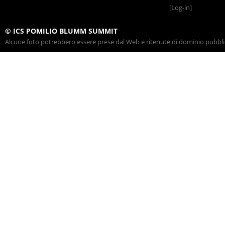
[Log-in]
© ICS POMILIO BLUMM SUMMIT
Alcune foto potrebbero essere prese dal Web e ritenute di dominio pubblico