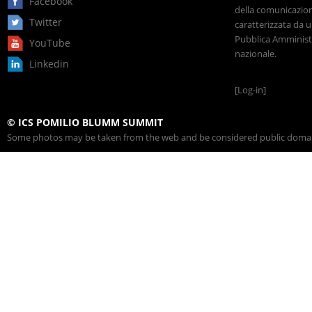
Facebook
della comunicazione
Twitter
caratterizzata da u
Pubblica Amministr
YouTube
nazionale.
Linkedin
[Log-in]
© ICS POMILIO BLUMM SUMMIT
Some photos may be taken from the web and be considered public domain