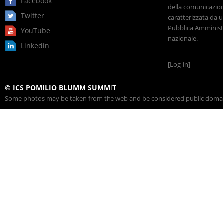
Facebook
della comunicazione
Twitter
caratterizzata da u
Pubblica Amministr
YouTube
nazionale.
Linkedin
[Log-in]
© ICS POMILIO BLUMM SUMMIT
Some photos may be taken from the web and be considered public domain