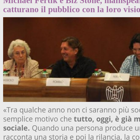
Michael Fertik e Biz Stone, mainspea
catturano il pubblico con la loro visi
«Tra qualche anno non ci saranno più soc
semplice motivo che
tutto, oggi, è già 
sociale.
Quando una persona produce un
racconta una storia e poi la rilancia, la c