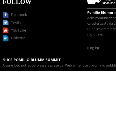
FOLLOW
Pomilio Blumm
è
Facebook
della comunicazione
Twitter
caratterizzata da u
Pubblica Amministr
YouTube
nazionale.
Linkedin
[Log-in]
© ICS POMILIO BLUMM SUMMIT
Alcune foto potrebbero essere prese dal Web e ritenute di dominio pubblico