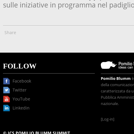
sulle iniziative in programma nel padiglio
Share
FOLLOW
Pomilio Blumm
è
Facebook
della comunicazione
Twitter
caratterizzata da u
Pubblica Amministr
YouTube
nazionale.
Linkedin
[Log-in]
© ICS POMILIO BLUMM SUMMIT