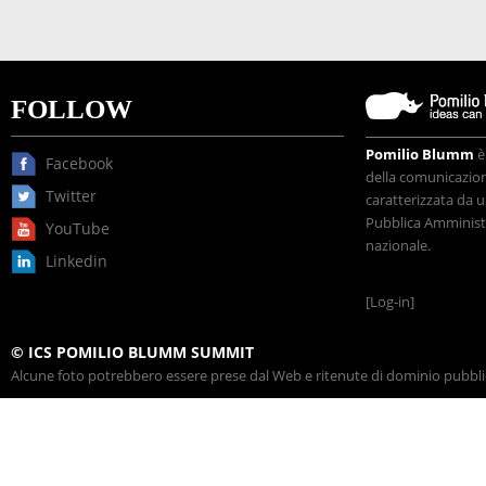
FOLLOW
Pomilio Blumm
è
Facebook
della comunicazione
Twitter
caratterizzata da u
Pubblica Amministr
YouTube
nazionale.
Linkedin
[Log-in]
© ICS POMILIO BLUMM SUMMIT
Alcune foto potrebbero essere prese dal Web e ritenute di dominio pubblico