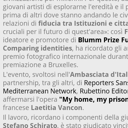
giovani artisti di esplorarne l'eredità e il
prima di altri dove stanno andando le civil
relazioni di
fiducia tra Istituzioni e citt
cruciali per il futuro di quest'area»: così
F
ideatore e promotore di
Blumm
Prize F
Comparing identities
, ha ricordato gli 
premio fotografico internazionale durante
premiazione a Bruxelles.
L'evento, svoltosi nell'
Ambasciata d'Itali
partnership, tra gli altri, di
Reporters San
Mediterranean Network
,
Rubettino Edito
affermarsi l'opera
"My home, my priso
francese
Laetitia Vancon
.
Il lavoro, ricordano i componenti della gi
Stefano Schirato
, è stato giudicato vinc