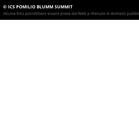
© ICS POMILIO BLUMM SUMMIT
Alcune foto potrebbero essere prese dal Web e ritenute di dominio pubblico