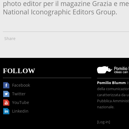
photo editor per il magazine
Grazia
e me
National Iconographic Editors Group.
Share
FOLLOW
Pomilio Blumm
è
Facebook
della comunicazione
Twitter
caratterizzata da u
Pubblica Amministr
YouTube
nazionale.
Linkedin
[Log-in]