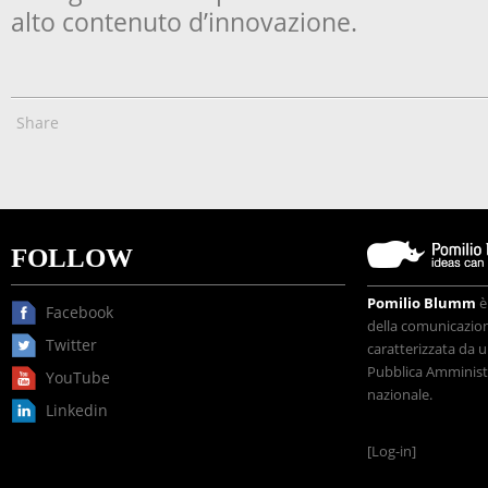
alto contenuto d’innovazione.
Share
FOLLOW
Pomilio Blumm
è
Facebook
della comunicazione
Twitter
caratterizzata da u
Pubblica Amministr
YouTube
nazionale.
Linkedin
[Log-in]