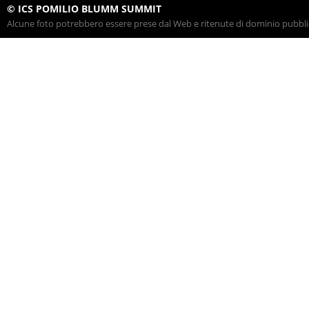
© ICS POMILIO BLUMM SUMMIT
Alcune foto potrebbero essere prese dal Web e ritenute di dominio pubblico