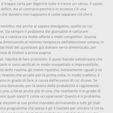
 è troppo corta per digerirle tutte e trarne un senso. Il savoir,
 deficit, ma al contrario perché è in eccesso.C’è una
o che davvero non sappiamo è come separare ciò che è
ientifico, ma anche al sapere divulgativo, quello su cui
ne. Da sempre il problema dei giornalisti è catturare
rsa e contesa tra molte offerte e molti competitor. Questa
tta diminuendo al minimo l’ampiezza dell’attenzione umana, in
i titoli dei quotidiani già domani verrà dimenticato, per
siva di titoloni a prima pagina.
ir, l’abilità di fare previsioni. È quasi banale sottolineare che
rtanti si sono verificati in modo inaspettato e imprevedibile.
 delle routine, gli eventi ripetitivi, noiosamente uguali a se
 è l’evento che accade per la prima volta, in modo inatteso. E
mo in grado di fare, a causa dell’eccesso di cui dicevo. Se
a una domanda, per la teoria della probabilità è ragionevole
 una, o forse anche più di una, che realmente è in grado di
dere quali sono? E come occuparsene? Questo è il problema.
e elezioni al suo primo mandato dichiarando a tutti gli Stati
’unico programma che aveva e gli è bastato per vincere la corsa.