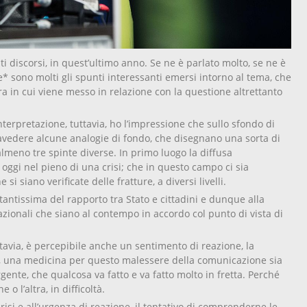
ti discorsi, in quest’ultimo anno. Se ne è parlato molto, se ne è
e* sono molti gli spunti interessanti emersi intorno al tema, che
a in cui viene messo in relazione con la questione altrettanto
interpretazione, tuttavia, ho l’impressione che sullo sfondo di
ravedere alcune analogie di fondo, che disegnano una sorta di
almeno tre spinte diverse. In primo luogo la diffusa
ggi nel pieno di una crisi; che in questo campo ci sia
si siano verificate delle fratture, a diversi livelli.
ntissima del rapporto tra Stato e cittadini e dunque alla
azionali che siano al contempo in accordo col punto di vista di
ttavia, è percepibile anche un sentimento di reazione, la
a, una medicina per questo malessere della comunicazione sia
nte, che qualcosa va fatto e va fatto molto in fretta. Perché
o l’altra, in difficoltà.
risi e all’urgenza di reazione, il tentativo di comprenderne le