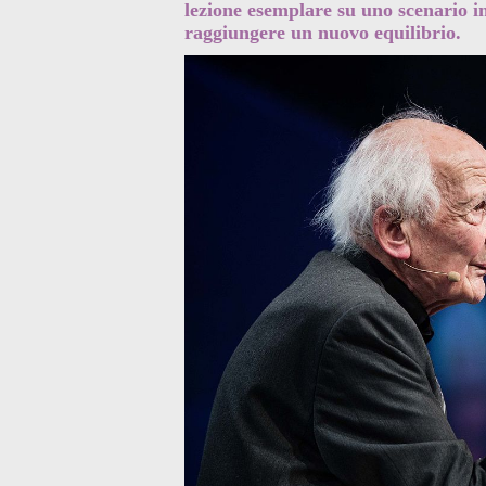
lezione esemplare su uno scenario i
raggiungere un nuovo equilibrio.