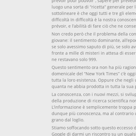
prévoir pour pouvoir”, sapere per preved
luogo una sorta di “ricetta” generale per
sottolineare è che oggi tutti e tre gli el
difficoltà In difficoltà è la nostra conoscen
prévoir, e l’abilità di fare ciò che ne cons
Non credo però che il problema della co
giovane: il sentimento dominante, all’epo
se solo avessimo saputo di più, se solo a
fronte a mille di misteri in attesa di esse
ne restavano solo 999.
Questo sentimento ora non ha più ragione
domenicale del “New York Times” c’è oggi
tutta la loro esistenza. Oppure che negli 
quanta ne abbia prodotta in tutta la sua 
La conoscenza, con i nuovi mezzi, si svil
della produzione di ricerca scientifica non 
L’informazione è semplicemente troppa pe
dunque più conoscenza, ma al contrario un
grano dal loglio.
Stiamo soffocando sotto questo eccesso d
Google di darmi un riscontro su un quals