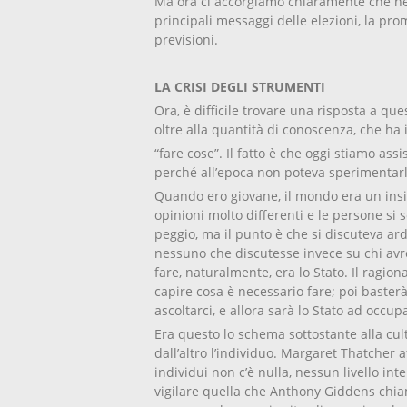
Ma ora ci accorgiamo chiaramente che né lu
principali messaggi delle elezioni, la p
previsioni.
LA CRISI DEGLI STRUMENTI
Ora, è difficile trovare una risposta a que
oltre alla quantità di conoscenza, che ha 
“fare cose”. Il fatto è che oggi stiamo ass
perché all’epoca non poteva sperimentarla, 
Quando ero giovane, il mondo era un insie
opinioni molto differenti e le persone si 
peggio, ma il punto è che si discuteva a
nessuno che discutesse invece su chi avre
fare, naturalmente, era lo Stato. Il ragi
capire cosa è necessario fare; poi baster
ascoltarci, e allora sarà lo Stato ad occu
Era questo lo schema sottostante alla cultu
dall’altro l’individuo. Margaret Thatcher a
individui non c’è nulla, nessun livello inte
vigilare quella che Anthony Giddens chiama l