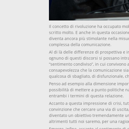
Il concetto di rivoluzione ha occupato mol
scritto molto. E anche in questa occasion
diventa ancora più stimolante nella misur
complessa della comunicazione.
Al di là delle differenze di prospettiva e 
ognuno di questi discorsi si possano int
“sentimento condiviso”, in cui convivono 
consapevolezza che la comunicazione sia o
qualcosa di sbagliato, di disfunzionale, che 
Penso ad esempio alla dimensione importa
possibilità di mettere a punto politiche n
entrambi i termini di questa relazione.
Accanto a questa impressione di crisi, tu
convinzione che cercare una via di uscit
diventato un obiettivo tremendamente urge
altrimenti tutti noi saremo, per una ragione 
Emerge, infine, accanto al sentimento di c