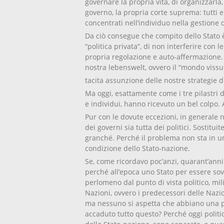
governare la propria vita, di organizzarla,
governo, la propria corte suprema: tutti
concentrati nell’individuo nella gestione 
Da ciò consegue che compito dello Stato è 
“politica privata”, di non interferire con le
propria regolazione e auto-affermazione. 
nostra lebenswelt, ovvero il “mondo vissu
tacita assunzione delle nostre strategie di
Ma oggi, esattamente come i tre pilastri 
e individui, hanno ricevuto un bel colpo. 
Pur con le dovute eccezioni, in generale n
dei governi sia tutta dei politici. Sostitu
granché. Perché il problema non sta in una
condizione dello Stato-nazione.
Se, come ricordavo poc’anzi, quarant’anni 
perché all’epoca uno Stato per essere sov
perlomeno dal punto di vista politico, mil
Nazioni, ovvero i predecessori delle Nazi
ma nessuno si aspetta che abbiano una pi
accaduto tutto questo? Perché oggi politi