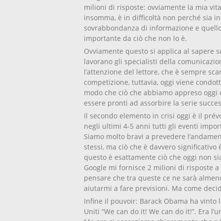
milioni di risposte: ovviamente la mia vita
insomma, è in difficoltà non perché sia in
sovrabbondanza di informazione e quell
importante da ciò che non lo è.
Ovviamente questo si applica al sapere sc
lavorano gli specialisti della comunicazio
l’attenzione del lettore, che è sempre sca
competizione, tuttavia, oggi viene condo
modo che ciò che abbiamo appreso oggi da
essere pronti ad assorbire la serie succes
Il secondo elemento in crisi oggi è il prévo
negli ultimi 4-5 anni tutti gli eventi impo
Siamo molto bravi a prevedere l’andamento
stessi, ma ciò che è davvero significativo
questo è esattamente ciò che oggi non sia
Google mi fornisce 2 milioni di risposte 
pensare che tra queste ce ne sarà almeno
aiutarmi a fare previsioni. Ma come deci
Infine il pouvoir: Barack Obama ha vinto l
Uniti “We can do it! We can do it!”. Era l