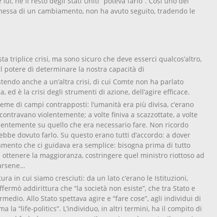
i, né il resto degli Stati Uniti “poteva farlo”. Così uno dei
romessa di un cambiamento, non ha avuto seguito, tradendo le
sta triplice crisi, ma sono sicuro che deve esserci qualcos’altro,
il potere di determinare la nostra capacità di
istendo anche a un’altra crisi, di cui Comte non ha parlato
ed è la crisi degli strumenti di azione, dell’agire efficace.
me di campi contrapposti: l’umanità era più divisa, c’erano
scontravano violentemente; a volte finiva a scazzottate, a volte
rdentemente su quello che era necessario fare. Non ricordo
bbe dovuto farlo. Su questo erano tutti d’accordo: a dover
onamento che ci guidava era semplice: bisogna prima di tutto
à ottenere la maggioranza, costringere quel ministro riottoso ad
parsene…
ra in cui siamo cresciuti: da un lato c’erano le Istituzioni,
ffermò addirittura che “la società non esiste”, che tra Stato e
rmedio. Allo Stato spettava agire e “fare cose”, agli individui di
a “life-politics”. L’individuo, in altri termini, ha il compito di