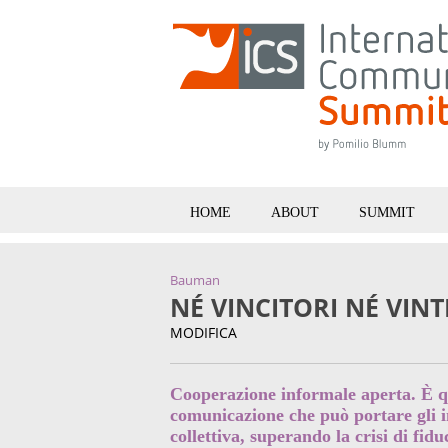
HOME
ABOUT
SUMMIT
Bauman
NÉ VINCITORI NÉ VINT
MODIFICA
Cooperazione informale aperta. È 
comunicazione che può portare gli i
collettiva, superando la crisi di fidu