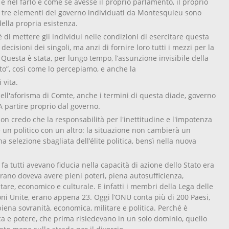
 e nel farlo è come se avesse il proprio parlamento, il proprio
 e tre elementi del governo individuati da Montesquieu sono
della propria esistenza.
di mettere gli individui nelle condizioni di esercitare questa
 decisioni dei singoli, ma anzi di fornire loro tutti i mezzi per la
Questa è stata, per lungo tempo, l’assunzione invisibile della
to”, così come lo percepiamo, e anche la
 vita.
dell'aforisma di Comte, anche i termini di questa diade, governo
A partire proprio dal governo.
on credo che la responsabilità per l'inettitudine e l'impotenza
ite un politico con un altro: la situazione non cambierà un
 selezione sbagliata dell’élite politica, bensì nella nuova
fa tutti avevano fiducia nella capacità di azione dello Stato era
rano doveva avere pieni poteri, piena autosufficienza,
itare, economico e culturale. E infatti i membri della Lega delle
oni Unite, erano appena 23. Oggi l’ONU conta più di 200 Paesi,
ena sovranità, economica, militare e politica. Perché è
ca e potere, che prima risiedevano in un solo dominio, quello