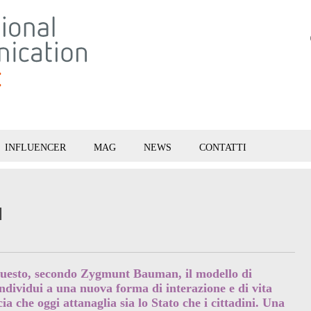
INFLUENCER
MAG
NEWS
CONTATTI
I
questo, secondo Zygmunt Bauman, il modello di
ndividui a una nuova forma di interazione e di vita
cia che oggi attanaglia sia lo Stato che i cittadini. Una