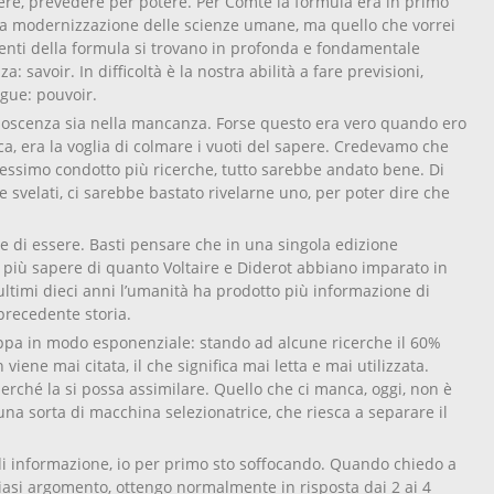
ere, prevedere per potere. Per Comte la formula era in primo
 la modernizzazione delle scienze umane, ma quello che vorrei
ementi della formula si trovano in profonda e fondamentale
za: savoir. In difficoltà è la nostra abilità a fare previsioni,
egue: pouvoir.
noscenza sia nella mancanza. Forse questo era vero quando ero
ca, era la voglia di colmare i vuoti del sapere. Credevamo che
vessimo condotto più ricerche, tutto sarebbe andato bene. Di
re svelati, ci sarebbe bastato rivelarne uno, per poter dire che
 di essere. Basti pensare che in una singola edizione
 più sapere di quanto Voltaire e Diderot abbiano imparato in
ultimi dieci anni l’umanità ha prodotto più informazione di
precedente storia.
uppa in modo esponenziale: stando ad alcune ricerche il 60%
viene mai citata, il che significa mai letta e mai utilizzata.
rché la si possa assimilare. Quello che ci manca, oggi, non è
a sorta di macchina selezionatrice, che riesca a separare il
i informazione, io per primo sto soffocando. Quando chiedo a
iasi argomento, ottengo normalmente in risposta dai 2 ai 4